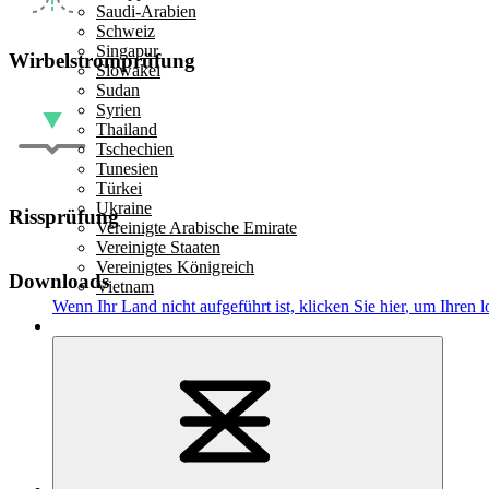
Saudi-Arabien
Schweiz
Singapur
Wirbelstromprüfung
Slowakei
Sudan
Syrien
Thailand
Tschechien
Tunesien
Türkei
Ukraine
Rissprüfung
Vereinigte Arabische Emirate
Vereinigte Staaten
Vereinigtes Königreich
Downloads
Vietnam
Wenn Ihr Land nicht aufgeführt ist,
klicken Sie hier
, um Ihren l