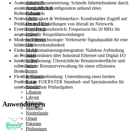
Armenien
Automatische Parametrierung:
Schnelle Inbetriebnahme durch
Aserbaidschan
assistentengeführte Konfiguration anhand eines
Bahrain
Referenzbauteils
China
Netzwerkfähigkeit & Webinterface:
Komfortabler Zugriff auf
Deutschland
Prüfdaten und Einstellungen von überall im Netzwerk
Frankreich
Erweiterter Frequenzbereich:
Frequenzen bis 10 MHz für
Indien
anspruchsvolle Rissprüfanwendungen
Indonesien
Moderne Filtertechnologie:
Verbesserte Signalqualität für eine
Irak
höhere Fehlererkennbarkeit
Irland
Einfache Automatisierungsintegration:
Nahtlose Anbindung
Israel
an Produktionslinien über Industrial Ethernet und Digital I/O
Italien
Intuitive Bedienung:
Übersichtliche Benutzeroberfläche und
Japan
rollenbasierte Benutzerverwaltung für einen effizienten
Jemen
Betrieb
Jordanien
Flexible Sensoranbindung:
Unterstützung eines breiten
Katar
Portfolios an FOERSTER Standard- und Spezialsonden für
Kuwait
unterschiedlichste Prüfaufgaben
Libanon
Libyen
Malaysia
Anwendungen
Marokko
Niederlande
Oman
Pakistan
Philippinen