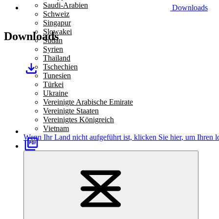
Saudi-Arabien
Downloads
Schweiz
Singapur
Slowakei
Downloads
Sudan
Syrien
Thailand
Tschechien
Tunesien
Türkei
Ukraine
Vereinigte Arabische Emirate
Vereinigte Staaten
Vereinigtes Königreich
Vietnam
Wenn Ihr Land nicht aufgeführt ist,
klicken Sie hier
, um Ihren l
METALLPULVER — 8 MB
Prozesskontrolle für