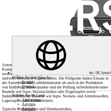
Automatisierte Härte- und Gefügeprüfung von metallischen
Komponenten.
Die Gerätegruppe MAGNATEST dient der
de /
DE
Sprac
zerstörungsfreien Prüfung metallischer Werkstoffe auf magnetische
Wählen Sie ihre Sprache
und/oder elektrische Eigenschaften. Die Prüfgeräte finden Einsatz in
English
der Automobil- und Luftfahrtindustrie als auch in der Produktion
Deutsch
von Halbzeug. Schwerpunkte sind die Prüfung sicherheitsrelevanter
Bauteile wie bspw. Bremsscheiben oder Kugelzapfen sowie
Wählen Sie ihr Land
funktionskritischer Bauteile wie bspw. Nocken- und Antriebswellen,
Afghanistan
Lagerzapfen oder Kolbenbolzen.
Ägypten
Algerien
Typische Prüfaufgaben sind Härtekontrollen,