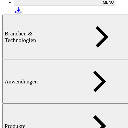
MENÜ
Herstellung und Verarbeitung
Branchen &
Technologien
Anwendungen
AUTOMOBILINDUSTRIE — 8 MB
Prozessintegrierte
Qualitätssicherung metallener Komponenten
Produkte