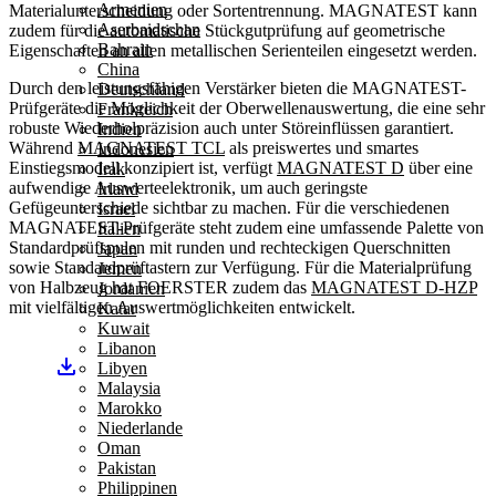
Armenien
Materialunterscheidung oder Sortentrennung. MAGNATEST kann
Aserbaidschan
zudem für die automatische Stückgutprüfung auf geometrische
Bahrain
Eigenschaften an allen metallischen Serienteilen eingesetzt werden.
China
Durch den leistungsfähigen Verstärker bieten die MAGNATEST-
Deutschland
Prüfgeräte die Möglichkeit der Oberwellenauswertung, die eine sehr
Frankreich
robuste Wiederholpräzision auch unter Störeinflüssen garantiert.
Indien
Während
MAGNATEST TCL
als preiswertes und smartes
Indonesien
Einstiegsmodell konzipiert ist, verfügt
MAGNATEST D
über eine
Irak
aufwendige Auswerteelektronik, um auch geringste
Irland
Gefügeunterschiede sichtbar zu machen. Für die verschiedenen
Israel
MAGNATEST-Prüfgeräte steht zudem eine umfassende Palette von
Italien
Standardprüfspulen mit runden und rechteckigen Querschnitten
Japan
sowie Standardprüftastern zur Verfügung. Für die Materialprüfung
Jemen
von Halbzeug hat FOERSTER zudem das
MAGNATEST D-HZP
Jordanien
mit vielfältigen Auswertmöglichkeiten entwickelt.
Katar
Kuwait
Libanon
Libyen
Malaysia
Marokko
Niederlande
Oman
Pakistan
Philippinen