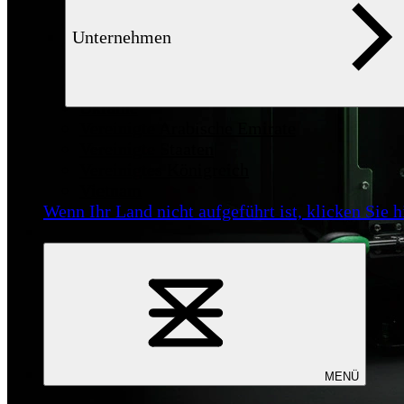
Syrien
Thailand
Unternehmen
Tschechien
Tunesien
Türkei
Ukraine
Vereinigte Arabische Emirate
Vereinigte Staaten
Vereinigtes Königreich
Vietnam
Wenn Ihr Land nicht aufgeführt ist,
klicken Sie h
MENÜ