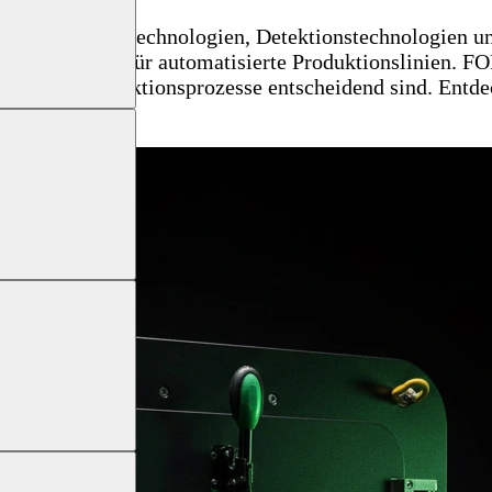
gsfreier Prüftechnologien, Detektionstechnologien un
rten Prüfanlagen für automatisierte Produktionslinie
d stabile Produktionsprozesse entscheidend sind. Entd