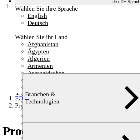
de /
DE
Sprac
Wählen Sie ihre Sprache
English
Deutsch
Wählen Sie ihr Land
Afghanistan
Ägypten
Algerien
Armenien
Aserbaidschan
Bahrain
China
Branchen &
Deutschland
FOERSTER
Technologien
Frankreich
Produkte
Indien
Indonesien
Irak
Produkte
Irland
Israel