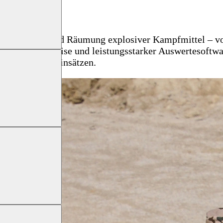
äumung
ise Ortung und Räumung explosiver Kampfmittel – von
buster Bauweise und leistungsstarker Auswertesoftware
eit bei Räum­einsätzen.