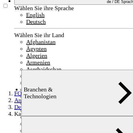
de /
DE
Sprac
Wählen Sie ihre Sprache
English
Deutsch
Wählen Sie ihr Land
Afghanistan
Ägypten
Algerien
Armenien
Aserbaidschan
Bahrain
China
Branchen &
Deutschland
FOERSTER
Technologien
Frankreich
Anwendungen
Indien
Detektion
Indonesien
Kampfmittelortung & -räumung
Irak
Irland
Israel