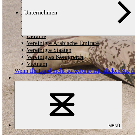
Syrien
Thailand
Unternehmen
Tschechien
Tunesien
Türkei
Ukraine
Vereinigte Arabische Emirate
Vereinigte Staaten
Vereinigtes Königreich
Vietnam
Wenn Ihr Land nicht aufgeführt ist,
klicken Sie h
MENÜ