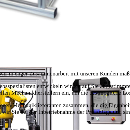
n wir in enger Zusammenarbeit mit unseren Kunden maß
ebsspezialisten entwickeln wir ein auf Sie abgestimmt
llen Mechanikherstellern ein, um die bestmögliche Lös
enen Mechaniklieferanten zusammen, die die Eigenheit
 wir Sie bei der Inbetriebnahme der Prüfanlage und sin