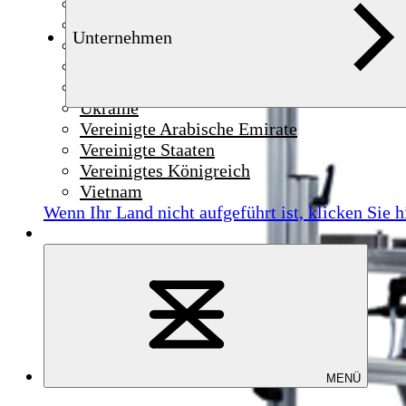
Syrien
Thailand
Unternehmen
Tschechien
Tunesien
Türkei
Ukraine
Vereinigte Arabische Emirate
Vereinigte Staaten
Vereinigtes Königreich
Vietnam
Wenn Ihr Land nicht aufgeführt ist,
klicken Sie h
MENÜ