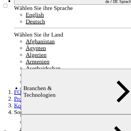
de /
DE
Sprac
Wählen Sie ihre Sprache
English
Deutsch
Wählen Sie ihr Land
Afghanistan
Ägypten
Algerien
Armenien
Aserbaidschan
Bahrain
China
Branchen &
Deutschland
FOERSTER
Technologien
Frankreich
Produkte
Indien
Komponentenprüfung
Indonesien
Sondermechanik/-lösungen
Irak
Irland
Israel