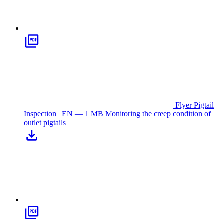
Flyer Pigtail
Inspection | EN — 1 MB
Monitoring the creep condition of
outlet pigtails