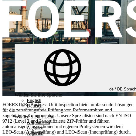
de /
DE
Sprac
Wählen Sie ihre Sprache
English
FOERSTERs Business Unit Inspection bietet umfassende Lösungen
Deutsch
für die zerstörungsfreie Prüfung von Reformerrohren und
zugehörigen Komponenten. Unsere Spezialisten sind nach EN ISO
Wählen Sie ihr Land
9712 (Level 2 und 3) zertifizierte ZfP-Prüfer und führen
Afghanistan
automatisierte Inspektionen mit eigenen Prüfsystemen wie dem
Ägypten
LEO-Scan
(Außenprüfung) und
LEO-iScan
(Innenprüfung) durch.
Algerien