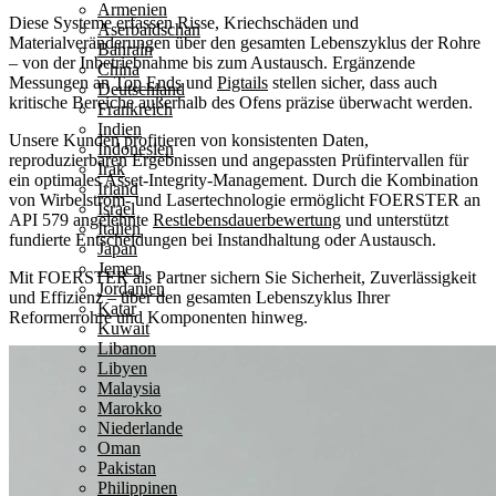
Armenien
Diese Systeme erfassen Risse, Kriechschäden und
Aserbaidschan
Materialveränderungen über den gesamten Lebenszyklus der Rohre
Bahrain
– von der Inbetriebnahme bis zum Austausch. Ergänzende
China
Messungen an
Top Ends
und
Pigtails
stellen sicher, dass auch
Deutschland
kritische Bereiche außerhalb des Ofens präzise überwacht werden.
Frankreich
Indien
Unsere Kunden profitieren von konsistenten Daten,
Indonesien
reproduzierbaren Ergebnissen und angepassten Prüfintervallen für
Irak
ein optimales Asset-Integrity-Management. Durch die Kombination
Irland
von Wirbelstrom- und Lasertechnologie ermöglicht FOERSTER an
Israel
API 579 angelehnte
Restlebensdauerbewertung
und unterstützt
Italien
fundierte Entscheidungen bei Instandhaltung oder Austausch.
Japan
Jemen
Mit FOERSTER als Partner sichern Sie Sicherheit, Zuverlässigkeit
Jordanien
und Effizienz – über den gesamten Lebenszyklus Ihrer
Katar
Reformerrohre und Komponenten hinweg.
Kuwait
Libanon
Libyen
Malaysia
Marokko
Niederlande
Oman
Pakistan
Philippinen