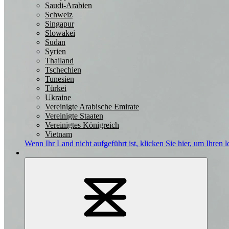
Saudi-Arabien
Schweiz
Singapur
Slowakei
Sudan
Syrien
Thailand
Tschechien
Tunesien
Türkei
Ukraine
Vereinigte Arabische Emirate
Vereinigte Staaten
Vereinigtes Königreich
Vietnam
Wenn Ihr Land nicht aufgeführt ist,
klicken Sie hier
, um Ihren l