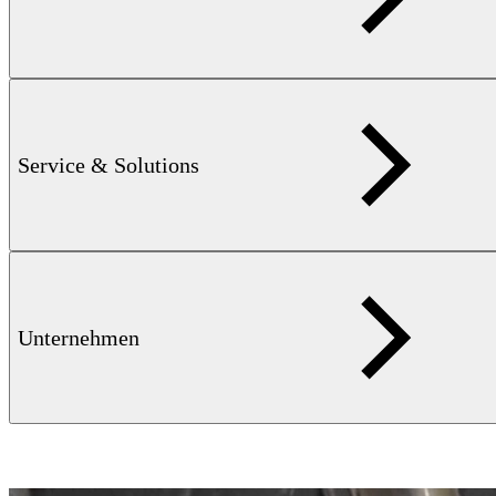
FOERSTER prüft Reformerrohre von außen und innen mit den
Systemen LEO-Scan und LEO-iScan. Durch die kombinierte
Wirbelstrom- und Lasermesstechnik werden Risse, Kriechschäden
und Verformungen über die gesamte Rohrwand erfasst – die
Grundlage für eine präzise Einschätzung der Restlebensdauer.
Service & Solutions
mehr erfahren
Unternehmen