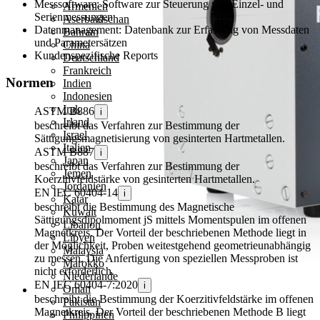
Messsoftware:
Software zur Steuerung von Einzel- und
Armenien
Serienmessungen
Aserbaidschan
Datenmanagement:
Datenbank zur Erfassung von Messdaten
Bahrain
und Parametersätzen
China
Kundenspezifische Reports
Deutschland
Frankreich
Normen
Indien
Indonesien
Irak
ASTM B886
i
Irland
beschreibt das Verfahren zur Bestimmung der
Israel
Sättigungsmagnetisierung von gesinterten Hartmetallen.
Italien
ASTM B887
i
Japan
beschreibt das Verfahren zur Bestimmung der
Jemen
Koerzitivfeldstärke von gesinterten Hartmetallen.
Jordanien
EN IEC 60404-14
i
Katar
beschreibt die Bestimmung des Magnetische
Kuwait
Sättigungsdipolmoment jS mittels Momentspulen im offenen
Libanon
Magnetkreis. Der Vorteil der beschriebenen Methode liegt in
Libyen
der Möglichkeit, Proben weitestgehend geometrieunabhängig
Malaysia
zu messen. Die Anfertigung von speziellen Messproben ist
Marokko
nicht erforderlich.
Niederlande
EN IEC 60404-7:2020
i
Oman
beschreibt die Bestimmung der Koerzitivfeldstärke im offenen
Pakistan
Magnetkreis. Der Vorteil der beschriebenen Methode B liegt
Philippinen