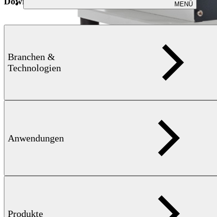
Downloads
MENÜ
Branchen &
Technologien
Anwendungen
Flyer
KOERZIMAT J-H — 501 KB
Ermittlung der kompletten J-H
Hysterese von weichmagnetischen Werkstoffen
Produkte