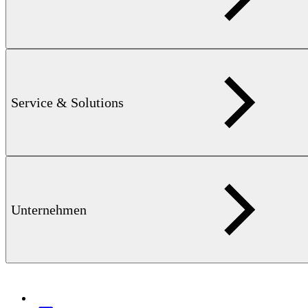
Service & Solutions
Produktinformation KOERZIMAT 1.097 — 532 KB
HCJ / J-
H Messsysteme
Unternehmen