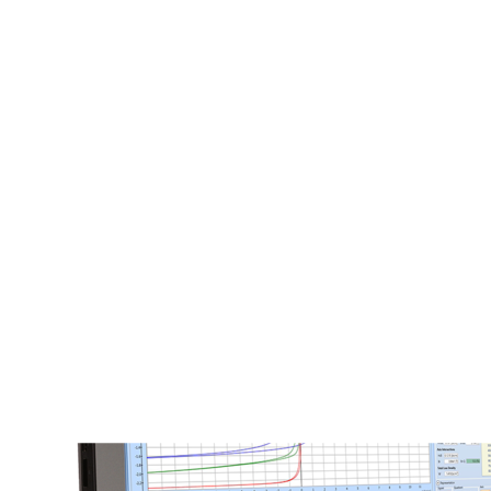
Previous
Next
Werkstoffe aufgrund ihrer magnetischen Eigenschaften bewerten.
Mit dem KOERZIMAT 1.097 bietet FOERSTER ein Messsystem
für die präzise, automatische und schnelle Messung für magnetische
Kennwerte von Materialien. Je nach Funktionspaket können hiermit
die Koerzitivfeldstärke H
, die gewichtsspezifischen
cJ
Sättigungspolarisation σ
sowie die volumenspezifische
s
Sättigungspolarisation J
gemessen werden.
s
Die weitgehend geometrieunabhängige Messung erlaubt es
insbesondere auch komplex geformte Proben zu untersuchen. Mit
dem
KOERZIMAT J-H
als Erweiterung zum
HCJ
kann die
komplette J-H Hysterese inklusive Neukurve weichmagnetischer
Stähle im offenen Magnetkreis ermittelt werden. Diese wird in
einem nutzerfreundlichen Messverfahren an Rundstäben oder
Blechproben mithilfe eines J-Sensors bestimmt.