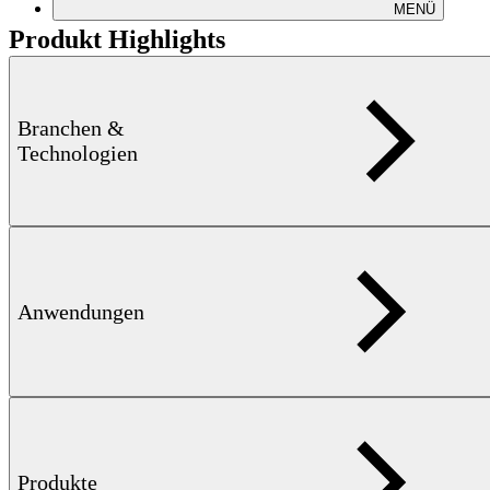
MENÜ
Produkt Highlights
Ihre Vorteile auf einen Blick
Branchen &
Verlässliche Prüfung durch Einsatz bewährten
Technologien
MAGNATEST D
mit Oberwellenprüfung
Einfache Be- und Entladung
Automatischer Trigger zum Start der Prüfung
Überwachung der Prüfstrecke zur Vermeidung von
Fehlmessungen
Automatische Sortierung in Gut- und Schlechtteile
Verschiedene Durchlaufspulen verfügbar, je nach Geometrie
der Prüfteile
Anwendungen
Dokumentation der Ergebnisse
Downloads
Produkte