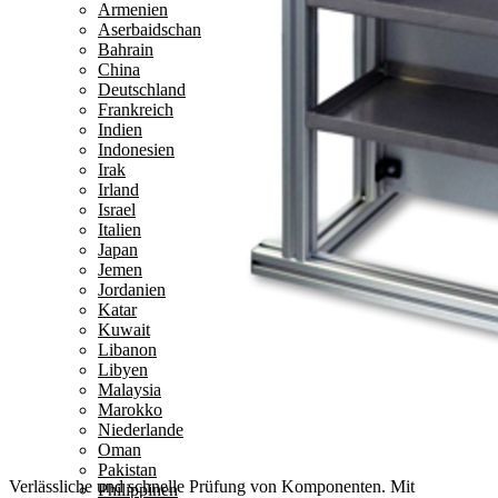
Armenien
Aserbaidschan
Bahrain
China
Deutschland
Frankreich
Indien
Indonesien
Irak
Irland
Israel
Italien
Japan
Jemen
Jordanien
Katar
Kuwait
Libanon
Libyen
Malaysia
Marokko
Niederlande
Oman
Pakistan
Verlässliche und schnelle Prüfung von Komponenten.
Mit
Philippinen