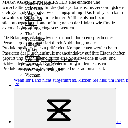
MAGNAGATE bietet FOERSTER eine einfache und
Saudi-Arabien
wirtschaftliche Lösung für die (halb-)automatische, zerstörungsfreie
Schweiz
Gefüge- und Materialverwechslungsprüfung. Das Prüfsystem kann
Singapur
sowohl zur 100%- Kontrolle in der Prüflinie als auch zur
Slowakei
stichprobenartigen Handprüfung neben der Linie sowie für die
Sudan
externe Lohnprüfung eingesetzt werden.
Syrien
Thailand
Die Beladung erfolgt entweder manuell durch entsprechendes
Tschechien
Personal oder automatisiert durch Anbindung an die
Tunesien
Produktionslinie. Die zu prüfenden Komponenten werden beim
Türkei
Passieren der Durchlaufspule magnetinduktiv auf ihre Eigenschaften
Ukraine
geprüft und anschließend durch eine Sortierweiche in Gut- und
Vereinigte Arabische Emirate
Schlechtteile getrennt. Die Weiterführung in den nächsten
Vereinigte Staaten
Produktionsprozess geschieht manuell oder automatisiert.
Vereinigtes Königreich
Vietnam
Wenn Ihr Land nicht aufgeführt ist,
klicken Sie hier
, um Ihren l
Downloads