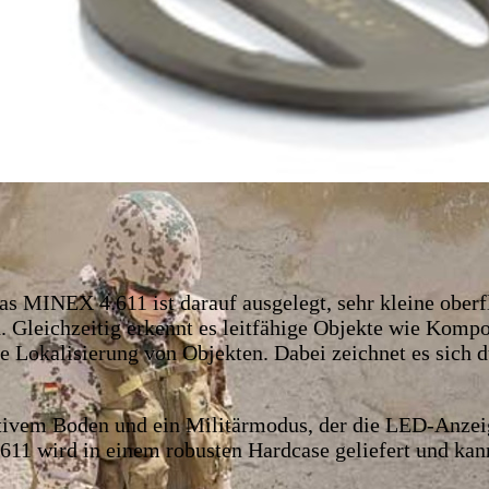
s MINEX 4.611 ist darauf ausgelegt, sehr kleine ober
. Gleichzeitig erkennt es leitfähige Objekte wie Komp
 Lokalisierung von Objekten. Dabei zeichnet es sich du
tivem Boden und ein Militärmodus, der die LED-Anzeige
11 wird in einem robusten Hardcase geliefert und ka