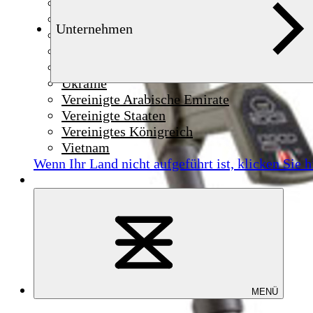
Syrien
Thailand
Unternehmen
Tschechien
Tunesien
Türkei
Ukraine
Vereinigte Arabische Emirate
Vereinigte Staaten
Vereinigtes Königreich
Vietnam
Wenn Ihr Land nicht aufgeführt ist,
klicken Sie h
MENÜ