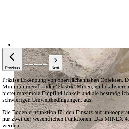
Previous
Next
Präzise Erkennung von oberflächennahen Objekten.
Da
Minimummetall- oder 'Plastik'-Minen, zu lokalisieren
bietet maximale Empfindlichkeit und die bestmögliche
schwierigen Umweltbedingungen, aus.
Die Bodenlernfunktion für den Einsatz auf unkoopera
nur zwei der wesentlichen Funktionen. Das MINEX 4.6
werden.