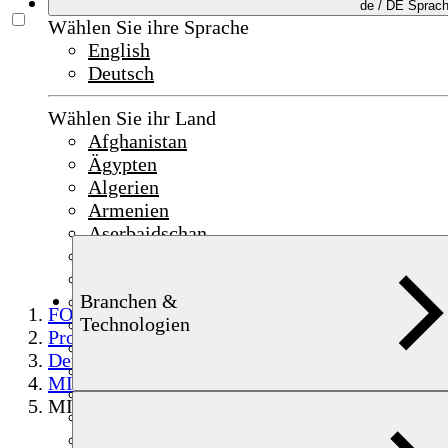
de /
DE
Sprac
Wählen Sie ihre Sprache
English
Deutsch
Wählen Sie ihr Land
Afghanistan
Ägypten
Algerien
Armenien
Aserbaidschan
Bahrain
China
Branchen &
Deutschland
FOERSTER
Technologien
Frankreich
Produkte
Indien
Detektion und Sicherheit
Indonesien
MINEX
Irak
MINEX 4.611
Irland
Israel