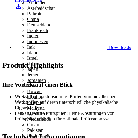
Armenien
Aserbaidschan
Bahrain
China
Deutschland
Frankreich
Indien
Indonesien
Irak
Downloads
Irland
Israel
Italien
Produkt Highlights
Japan
Jemen
Jordanien
Ihre Vorteile auf einen Blick
Katar
Kuwait
Werkstoffcharakterisierung:
Prüfen von metallischen
Libanon
Werkstoffen auf deren unterschiedliche physikalische
Libyen
Eigenschaften
Malaysia
Fein abgestufte Prüfspulen:
Feine Abstufungen von
Marokko
Prüfspulen erhältlich für optimale Prüfergebnisse
Niederlande
Oman
Pakistan
Technische Informationen
Philippinen