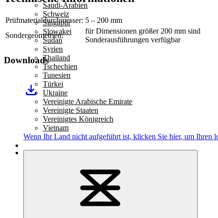
Saudi-Arabien
Schweiz
Prüfmaterialdurchmesser:
5 – 200 mm
Singapur
für Dimensionen größer 200 mm sind
Slowakei
Sondergeometrien:
Sonderausführungen verfügbar
Sudan
Syrien
Thailand
Downloads
Tschechien
Tunesien
Türkei
Ukraine
Vereinigte Arabische Emirate
Vereinigte Staaten
Vereinigtes Königreich
Vietnam
Wenn Ihr Land nicht aufgeführt ist,
klicken Sie hier
, um Ihren l