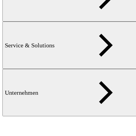
Service & Solutions
AUTOMOBILINDUSTRIE — 8 MB
Prozessintegrierte
Qualitätssicherung metallener Komponenten
Unternehmen