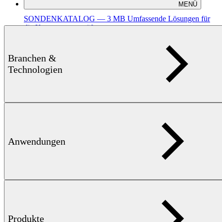
MENÜ
SONDENKATALOG — 3 MB
Umfassende Lösungen für
die Komponentenprüfung
Branchen &
Technologien
Anwendungen
Broschüre
VERBINDUNGSELEMENTE — 3 MB
Zuverlässige
Qualitätskontrolle an komplexen Bauteilen.
Produkte