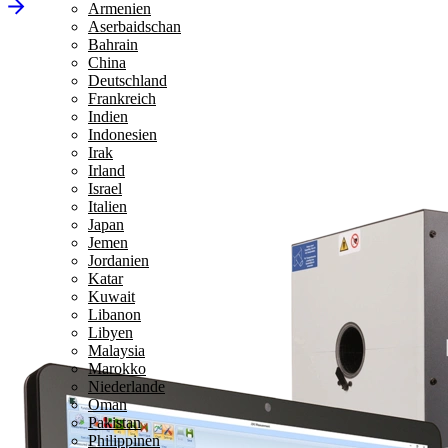
Armenien
Aserbaidschan
Bahrain
China
Deutschland
Frankreich
Indien
Indonesien
Irak
Irland
Israel
Italien
Japan
Jemen
Jordanien
Katar
Kuwait
Libanon
Libyen
Malaysia
Marokko
Niederlande
Oman
Pakistan
Philippinen