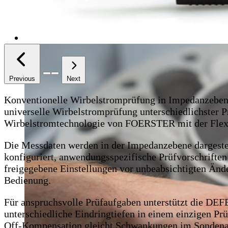
Previous
Next
Konventionelle Wirbelstromprüfung in Impedanzeben
universelle Wirbelstromprüfung unterschiedlichster P
Wirbelstromtechnologie von FOERSTER mit der Flexib
Die Messdaten werden in der Impedanzebene dargestel
konfiguriert, anwendungsspezifische Prüfvorschriften 
freigegebene Einstellungen vor unbeabsichtigten Ände
Bedienung.
Für anspruchsvolle Prüfaufgaben unterstützt die D
unterschiedliche Eindringtiefen in einem einzigen Prü
Off-Kompensation gleicht Schwankungen im Sondenabst