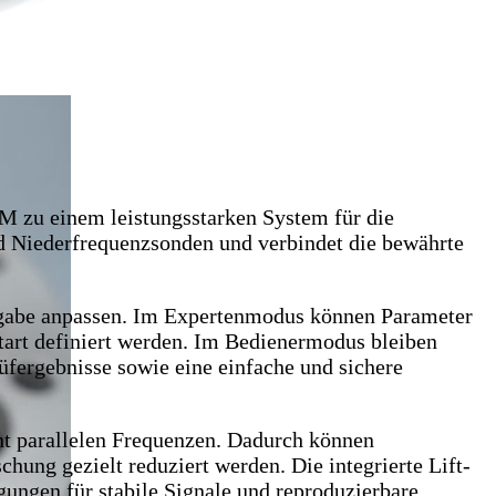
u einem leistungsstarken System für die
nd Niederfrequenzsonden und verbindet die bewährte
aufgabe anpassen. Im Expertenmodus können Parameter
start definiert werden. Im Bedienermodus bleiben
üfergebnisse sowie eine einfache und sichere
t parallelen Frequenzen. Dadurch können
hung gezielt reduziert werden. Die integrierte Lift-
ngen für stabile Signale und reproduzierbare