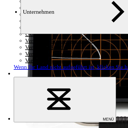
Syrien
Thailand
Unternehmen
Tschechien
Tunesien
Türkei
Ukraine
Vereinigte Arabische Emirate
Vereinigte Staaten
Vereinigtes Königreich
Vietnam
Wenn Ihr Land nicht aufgeführt ist,
klicken Sie h
MENÜ