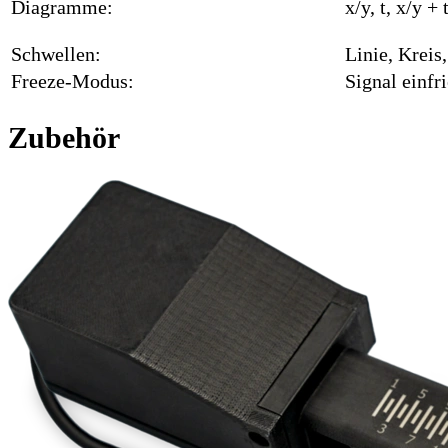
Diagramme:
x/y, t, x/y +
Schwellen:
Linie, Kreis
Freeze-Modus:
Signal einfr
Zubehör