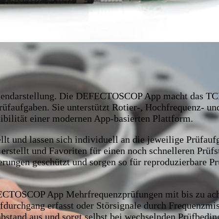
endarstellung.
Die DEFECTOSCOP App macht das TCM z
rüfaufgaben. Sie unterstützt Rotier-, Hochfrequenz- u
ilität einer modernen App-basierten Plattform.
lt und lassen sich individuell an die jeweilige Prüf
erstellt und Favoriten für einen noch schnelleren Prüf
rungen geschützt und sorgen so für reproduzierbare Pr
EFECTOSCOP App Mehrfrequenzprüfungen mit bis zu ach
fdurchgang erfasst oder Störsignale durch Frequenzmisc
and aus und sorgt selbst bei wechselnden Prüfbedingu