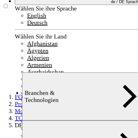
de /
DE
Sprac
Wählen Sie ihre Sprache
English
Deutsch
Wählen Sie ihr Land
Afghanistan
Ägypten
Algerien
Armenien
Aserbaidschan
Bahrain
China
Branchen &
Deutschland
FOERSTER
Technologien
Frankreich
Produkte
Indien
Mobile Prüfung
Indonesien
TCM
Irak
DEFECTOSCOP TCM
Irland
Israel