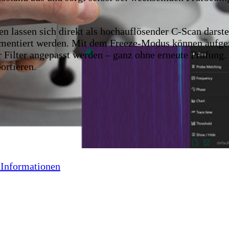
 lassen sich direkt als hochauflösender C-Scan darstel
kumentiert werden. Mit dem Freeze-Modus können aufgez
 Filter angepasst werden – ganz ohne erneute Prüfung.
ortieren.
 Informationen