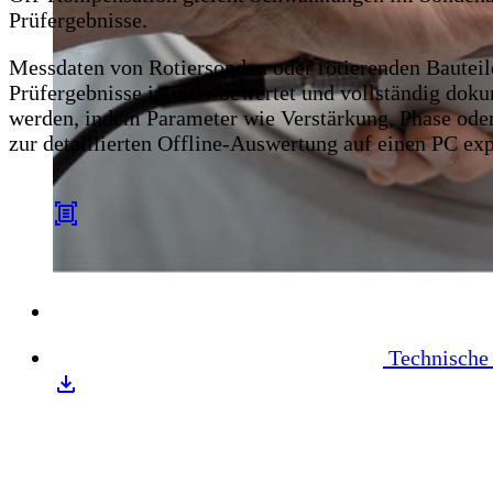
Prüfergebnisse.
Messdaten von Rotiersonden oder rotierenden Bauteilen
Prüfergebnisse intuitiv bewertet und vollständig do
werden, indem Parameter wie Verstärkung, Phase oder
zur detaillierten Offline-Auswertung auf einen PC exp
Technische