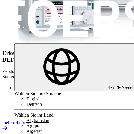
Erkennung von Ober­flächenfehlern
DEFECTOMAT Produktfamilie
Zerstörungsfreie Wirbelstromprüfung von Langprodukten wie Rohr,
Stange, Draht und Profil
de /
DE
Sprac
Wählen Sie ihre Sprache
English
Deutsch
Wählen Sie ihr Land
Afghanistan
mehr erfahren
Ägypten
Algerien