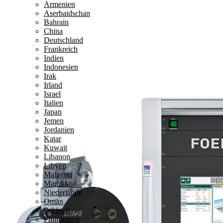
Armenien
Aserbaidschan
Bahrain
China
Deutschland
Frankreich
Indien
Indonesien
Irak
Irland
Israel
Italien
Japan
Jemen
Jordanien
Katar
Kuwait
Libanon
Libyen
Malaysia
Marokko
Niederlande
Oman
Pakistan
Philippinen