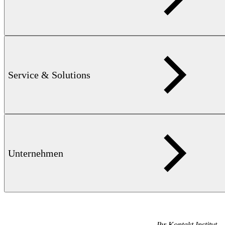
Schreiben sie uns
Kontaktieren Sie uns
Sales
Service & Solutions
+49 7121 140284
Verkauf kontaktieren
Service
+49 7121 140222
Service kontaktieren
Unternehmen
Ihr Kontakt
Institut