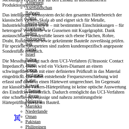
Armenien
Produktionsprozessen.
Aserbaidschan
Bahrain
Das intelligente Messsystem deckt den gesamten Härtebereich der
China
klassischen Vickers-Skala ab und eignet sich für Metalle,
Deutschland
Industriekeramiken sowie – mit bestimmten Einschränkungen – für
Frankreich
heterogene Werkstoffe wie Gusseisen mit Kugelgraphit. Dank
Indien
austauschbarer Sondenfüße lassen sich ebene Flächen, Rohre,
Indonesien
Draht, Rundmaterial sowie gekrümmte Bauteile zuverlässig prüfen.
Irak
Für spezielle Geometrien sind zudem kundenspezifisch angepasste
Irland
Sondenfüße erhältlich.
Israel
Italien
Die Messung erfolgt nach dem UCI-Verfahren (Ultrasonic Contact
Japan
Impedance). Dabei wird ein Vickers-Diamant an einem
Jemen
schwingenden Stab mit einer definierten Prüfkraft in das Material
Jordanien
eingedrückt. Die dabei entstehende Frequenzverschiebung wird
Katar
erfasst und direkt in einen Härtewert umgerechnet. Im Gegensatz
Kuwait
zur klassischen Vickers-Härteprüfung ist keine optische Auswertung
Libanon
des Eindrucks erforderlich. Dadurch ermöglicht das UCI-Verfahren
Libyen
eine schnelle, zuverlässige und nahezu zerstörungsfreie
Malaysia
Härteprüfung direkt am Bauteil.
Marokko
Niederlande
Oman
Pakistan
Philippinen