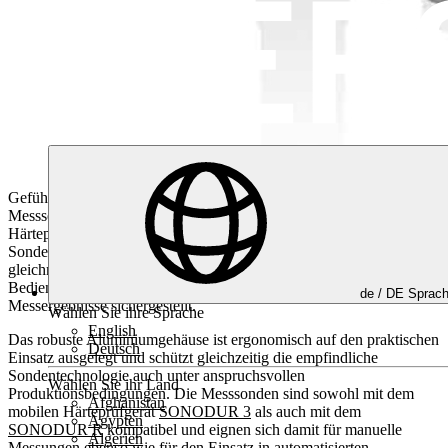
Geführte Messungen. Zuverlässige Ergebnisse.
Die geführten UCI-
Messsonden SONO S wurden für schnelle und reproduzierbare
Härteprüfungen im industriellen Alltag entwickelt. Die integrierte
Sondenführung unterstützt eine präzise Positionierung und eine
gleichmäßige Prüfkraftaufbringung. Dadurch wird der Einfluss des
Bedieners reduziert und eine hohe Reproduzierbarkeit der
de /
DE
Sprac
Messergebnisse sichergestellt.
Wählen Sie ihre Sprache
English
Das robuste Aluminiumgehäuse ist ergonomisch auf den praktischen
Deutsch
Einsatz ausgelegt und schützt gleichzeitig die empfindliche
Sondentechnologie auch unter anspruchsvollen
Wählen Sie ihr Land
Produktionsbedingungen. Die Messsonden sind sowohl mit dem
Afghanistan
mobilen Härteprüfgerät
SONODUR 3
als auch mit dem
Ägypten
SONODUR R
kompatibel und eignen sich damit für manuelle
Algerien
Messungen ebenso wie für den Einsatz in automatisierten