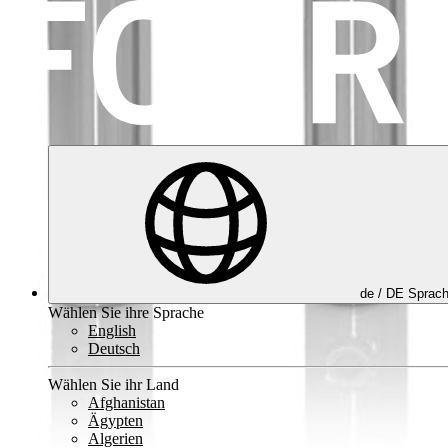
de /
DE
Sprac
Wählen Sie ihre Sprache
English
Deutsch
Wählen Sie ihr Land
Afghanistan
Ägypten
Algerien