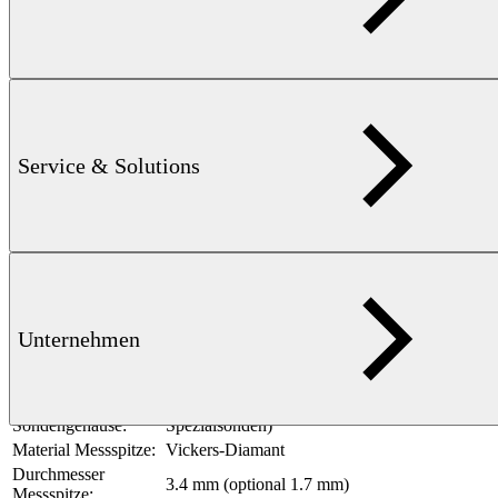
DIN 50159
i
legt ein Verfahren zur Härteprüfung metallischer Werkstoffe
nach der UCI-Methode (Ultrasonic Contact Impedance) fest.
ASTM A1038
i
beschreibt ein tragbares Härteprüfverfahren nach der UCI-
Methode, bei dem die Härte metallischer Werkstoffe über die
Service & Solutions
Frequenzänderung eines schwingenden Prüfstabs mit Vickers-
Indenter bestimmt wird.
Technische Informationen
UCI-Verfahren gemäß DIN 50159-1/-2:2021,
Prüfverfahren:
Unternehmen
ASTM A1038:2019
Material
Edelstahl
Sondengehäuse:
Abmessungen
25 mm × 177 mm (kann abweichen bei
Sondengehäuse:
Spezialsonden)
Material Messspitze:
Vickers-Diamant
Durchmesser
3.4 mm (optional 1.7 mm)
Messspitze: