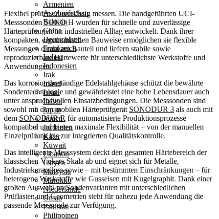
Armenien
Aserbaidschan
Flexibel prüfen. Zuverlässig messen.
Die handgeführten UCI-
Bahrain
Messsonden SONO H wurden für schnelle und zuverlässige
China
Härteprüfungen im industriellen Alltag entwickelt. Dank ihrer
Deutschland
kompakten, ergonomischen Bauweise ermöglichen sie flexible
Frankreich
Messungen direkt am Bauteil und liefern stabile sowie
Indien
reproduzierbare Härtewerte für unterschiedlichste Werkstoffe und
Indonesien
Anwendungen.
Irak
Das korrosionsbeständige Edelstahlgehäuse schützt die bewährte
Irland
Sondentechnologie und gewährleistet eine hohe Lebensdauer auch
Israel
unter anspruchsvollen Einsatzbedingungen. Die Messsonden sind
Italien
sowohl mit dem mobilen Härteprüfgerät
SONODUR 3
als auch mit
Japan
dem
SONODUR R
für automatisierte Produktionsprozesse
Jemen
kompatibel und bieten maximale Flexibilität – von der manuellen
Jordanien
Einzelprüfung bis zur integrierten Qualitätskontrolle.
Katar
Kuwait
Das intelligente Messsystem deckt den gesamten Härtebereich der
Libanon
klassischen Vickers-Skala ab und eignet sich für Metalle,
Libyen
Industriekeramiken sowie – mit bestimmten Einschränkungen – für
Malaysia
heterogene Werkstoffe wie Gusseisen mit Kugelgraphit. Dank einer
Marokko
großen Auswahl an Sondenvarianten mit unterschiedlichen
Niederlande
Prüflasten und Geometrien steht für nahezu jede Anwendung die
Oman
passende Messsonde zur Verfügung.
Pakistan
Philippinen