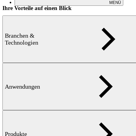
MENÜ
Ihre Vorteile auf einen Blick
Maximale Flexibilität für unterschiedlichste Anwendungen:
Eine große Auswahl an Sondenvarianten und Prüflasten
ermöglicht zuverlässige Härteprüfungen für nahezu jede
Branchen &
Messaufgabe.
Zuverlässige und reproduzierbare Messergebnisse:
Die
Technologien
bewährte UCI-Technologie sorgt für stabile Härtewerte mit
hoher Wiederholgenauigkeit.
Kompakte, handgeführte Bauweise:
Die ergonomische
Konstruktion ermöglicht einen einfachen Zugang zu schwer
erreichbaren Messstellen.
Messergebnisse innerhalb weniger Sekunden:
Kurze
Messzeiten unterstützen effiziente Prüfabläufe und eine
schnelle Entscheidungsfindung.
Anwendungen
Nahezu zerstörungsfreie Härteprüfung:
Minimale Eindrucke
schonen hochwertige Bauteile und empfindliche Oberflächen.
Robustes Industriedesign:
Das korrosionsbeständige
Edelstahlgehäuse gewährleistet eine hohe Lebensdauer auch
unter anspruchsvollen Einsatzbedingungen.
Normen
Produkte