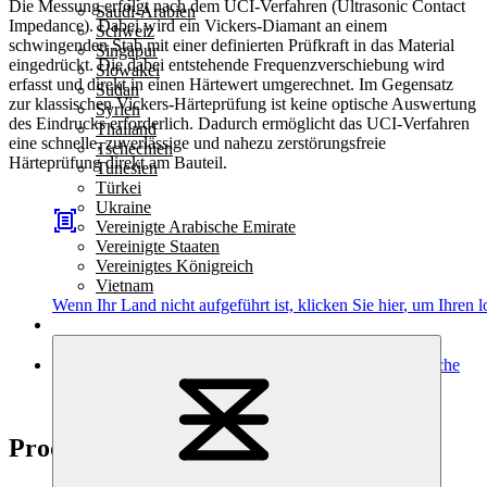
Die Messung erfolgt nach dem UCI-Verfahren (Ultrasonic Contact
Saudi-Arabien
Impedance). Dabei wird ein Vickers-Diamant an einem
Schweiz
schwingenden Stab mit einer definierten Prüfkraft in das Material
Singapur
eingedrückt. Die dabei entstehende Frequenzverschiebung wird
Slowakei
erfasst und direkt in einen Härtewert umgerechnet. Im Gegensatz
Sudan
zur klassischen Vickers-Härteprüfung ist keine optische Auswertung
Syrien
des Eindrucks erforderlich. Dadurch ermöglicht das UCI-Verfahren
Thailand
eine schnelle, zuverlässige und nahezu zerstörungsfreie
Tschechien
Härteprüfung direkt am Bauteil.
Tunesien
Türkei
Ukraine
Vereinigte Arabische Emirate
Vereinigte Staaten
Vereinigtes Königreich
Vietnam
Wenn Ihr Land nicht aufgeführt ist,
klicken Sie hier
, um Ihren l
Technische
Informationen
Produkt Highlights