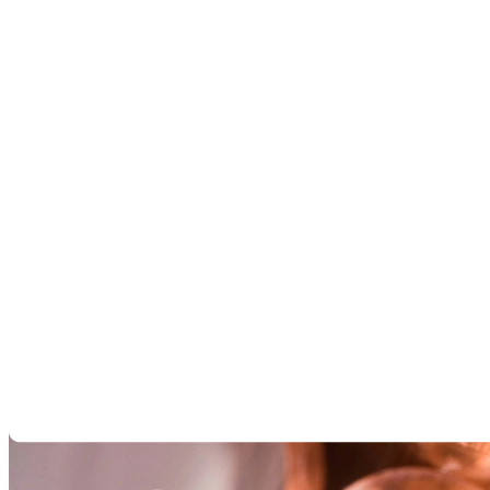
Automobil, Öl & Gas, Energie und HVAC eingesetzt. Geometrie
und Wanddicke stellen besondere Anforderungen an die
zerstörungsfreie Prüfung, um Schweißnahtqualität,
Oberflächenintegrität und gleichmäßige Materialeigenschaften über
die gesamte Rohrlänge sicherzustellen.