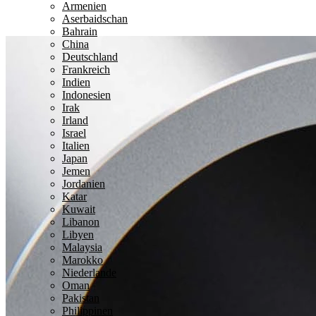
Armenien
Aserbaidschan
Bahrain
China
Deutschland
Frankreich
Indien
Indonesien
Irak
Irland
Israel
Italien
Japan
Jemen
Jordanien
Katar
Kuwait
Libanon
Libyen
Malaysia
Marokko
Niederlande
Oman
Pakistan
Philippinen