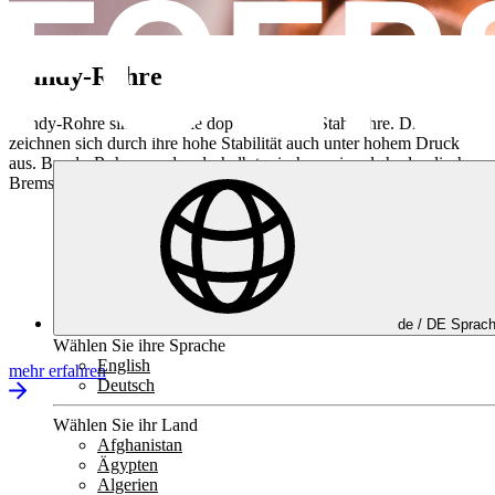
Bundy-Rohre
Bundy-Rohre sind spezielle doppelwandige Stahlrohre. Diese
zeichnen sich durch ihre hohe Stabilität auch unter hohem Druck
aus. Bundy-Rohre werden deshalb typischerweise als hydraulische
Bremsleitung in der Automobilindustrie eingesetzt
de /
DE
Sprac
Wählen Sie ihre Sprache
English
mehr erfahren
Deutsch
Wählen Sie ihr Land
Afghanistan
Ägypten
Algerien