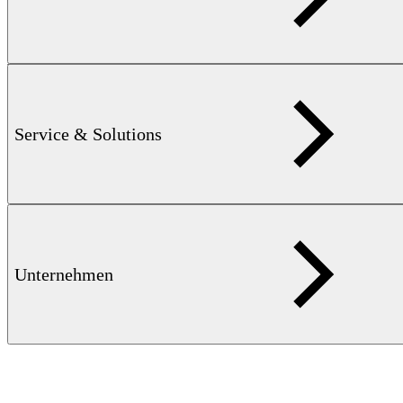
Prüf- & Analysesoftware
DATA2LINE BASIC
Auswertungssoftware für ortsbezogene geophysikalische Messdaten
Service & Solutions
mehr erfahren
Unternehmen