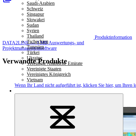
Saudi-Arabien
Schweiz
Singapur
Slowakei
Sudan
Syrien
Thailand
Produktinformation
Tschechien
DATA2LINE — 4 MB
Auswertungs- und
Tunesien
Projektmanagementsoftware
Türkei
Ukraine
Verwandte Produkte
Vereinigte Arabische Emirate
Vereinigte Staaten
Vereinigtes Königreich
Vietnam
Wenn Ihr Land nicht aufgeführt ist,
klicken Sie hier
, um Ihren l