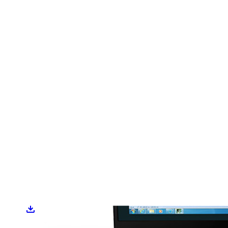
Previous
Next
Die Software für Archäologen.
Das DATA2LINE GEO Modul
erweitert das Programm um zusätzliche Filter zur weiteren
Aufbereitung von Daten. Ursprünglich für Archäologen gedacht, hat
sich das Modul GEO auch als wertvolles Werkzeug für die
Auswertung von Daten in schwierigen Situationen in der
Kampfmittelsuche bewährt.
Technische
Informationen