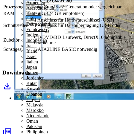
7 / 8 / 10 (32/64 bit)
Armenien
Prozessor:
Intel Core i5 - 2. Generation oder vergleichbar
Aserbaidschan
RAM:
≥ 2 GB (4 GB empfohlen)
Bahrain
China
1 Anschluss für Hardwareschlüssel (USB)
Deutschland
Schnittstellen:
1 Anschluss für Datenübertragung (USB oder
Frankreich
RS232)
Indien
CD/DVD/BD-Laufwerk, DirectX10 kompatible
Zubehör:
Indonesien
Grafikkarte
Irak
Sonstiges:
DATA2LINE BASIC notwendig
Irland
Israel
Italien
Japan
Downloads
Jemen
Jordanien
Katar
Kuwait
Libanon
Libyen
Malaysia
Marokko
Niederlande
Oman
Pakistan
Philippinen