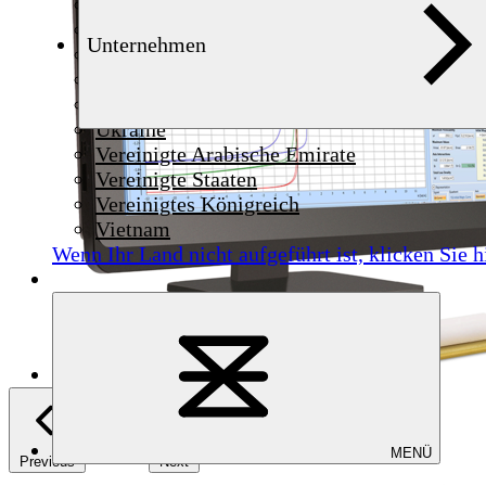
Syrien
Thailand
Unternehmen
Tschechien
Tunesien
Türkei
Ukraine
Vereinigte Arabische Emirate
Vereinigte Staaten
Vereinigtes Königreich
Vietnam
Wenn Ihr Land nicht aufgeführt ist,
klicken Sie h
MENÜ
Previous
Next