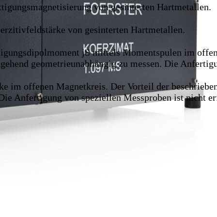
ttigungsmagnetisierung von gesinterten Hartmetallen.
rzitivfeldstärke von gesinterten Hartmetallen.
tigungsdipolmoment jS mittels Momentspulen im offene
tgehend geometrieunabhängig zu messen. Die Anfertigun
ke im offenen Magnetkreis. Der Vorteil der beschriebe
e Anfertigung von speziellen Messproben ist nicht erf