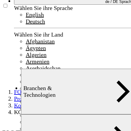
de /
DE
Sprac
Wählen Sie ihre Sprache
English
Deutsch
Wählen Sie ihr Land
Afghanistan
Ägypten
Algerien
Armenien
Aserbaidschan
Bahrain
China
Branchen &
Deutschland
FOERSTER
Technologien
Frankreich
Produkte
Indien
Komponentenprüfung
Indonesien
KOERZIMAT
Irak
Irland
Israel