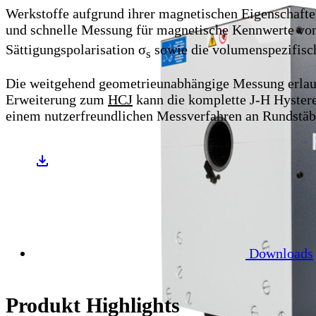
Werkstoffe aufgrund ihrer magnetischen Eigenschafte
und schnelle Messung für magnetische Kennwerte von 
Sättigungspolarisation σ
sowie die volumenspezifisch
s
Die weitgehend geometrieunabhängige Messung erlau
Erweiterung zum
HCJ
kann die komplette J-H Hystere
einem nutzerfreundlichen Messverfahren an Rundstäbe
Downloads
Produkt Highlights