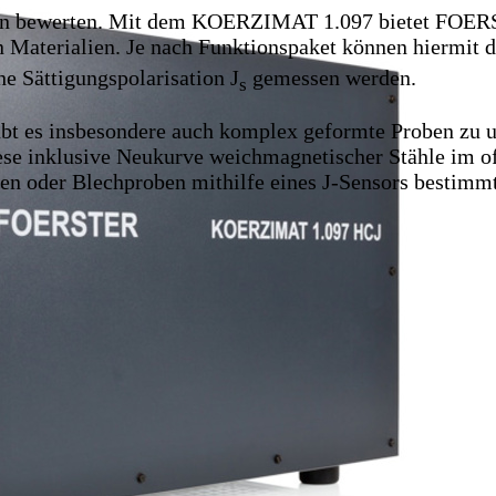
n bewerten.
Mit dem KOERZIMAT 1.097 bietet FOERSTE
Materialien. Je nach Funktionspaket können hiermit d
e Sättigungspolarisation J
gemessen werden.
s
bt es insbesondere auch komplex geformte Proben zu 
se inklusive Neukurve weichmagnetischer Stähle im of
n oder Blechproben mithilfe eines J-Sensors bestimmt