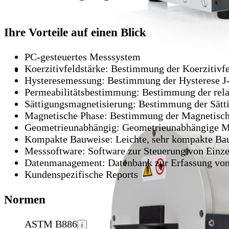
Ihre Vorteile auf einen Blick
PC-gesteuertes Messsystem
Koerzitivfeldstärke:
Bestimmung der Koerzitivfe
Hysteresemessung:
Bestimmung der Hysterese J
Permeabilitätsbestimmung:
Bestimmung der rela
Sättigungsmagnetisierung:
Bestimmung der Sätt
Magnetische Phase:
Bestimmung der Magnetische
Geometrieunabhängig:
Geometrieunabhängige M
Kompakte Bauweise:
Leichte, sehr kompakte Ba
Messsoftware:
Software zur Steuerung von Einz
Datenmanagement:
Datenbank zur Erfassung von
Kundenspezifische Reports
Normen
ASTM B886
i