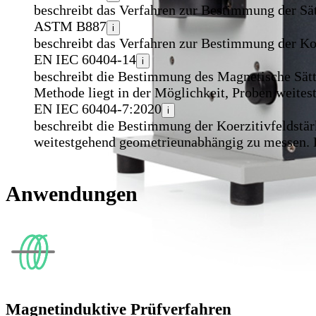
beschreibt das Verfahren zur Bestimmung der Sä
ASTM B887
i
beschreibt das Verfahren zur Bestimmung der Koe
EN IEC 60404-14
i
beschreibt die Bestimmung des Magnetische Sät
Methode liegt in der Möglichkeit, Proben weites
EN IEC 60404-7:2020
i
beschreibt die Bestimmung der Koerzitivfeldstär
weitestgehend geometrieunabhängig zu messen. Di
Anwendungen
Magnetinduktive Prüfverfahren