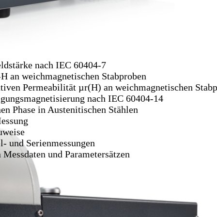
ldstärke nach IEC 60404-7
-H an weichmagnetischen Stabproben
tiven Permeabilität µr(H) an weichmagnetischen Stab
igungsmagnetisierung nach IEC 60404-14
n Phase in Austenitischen Stählen
essung
uweise
el- und Serienmessungen
 Messdaten und Parametersätzen